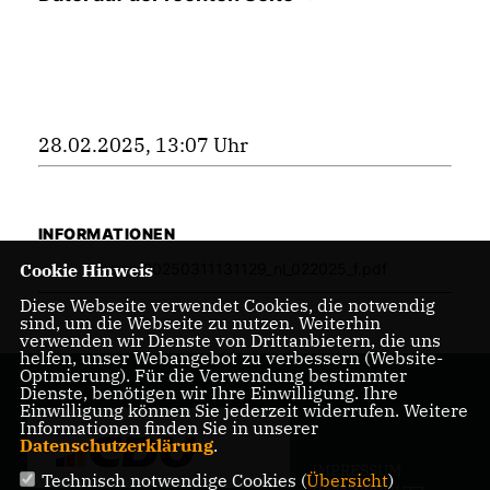
28.02.2025, 13:07 Uhr
INFORMATIONEN
Cookie Hinweis
news_20250311131129_nl_022025_f.pdf
Diese Webseite verwendet Cookies, die notwendig
sind, um die Webseite zu nutzen. Weiterhin
verwenden wir Dienste von Drittanbietern, die uns
helfen, unser Webangebot zu verbessern (Website-
Optmierung). Für die Verwendung bestimmter
Dienste, benötigen wir Ihre Einwilligung. Ihre
Einwilligung können Sie jederzeit widerrufen. Weitere
Informationen finden Sie in unserer
Datenschutzerklärung
.
IMPRESSUM
Technisch notwendige Cookies (
Übersicht
)